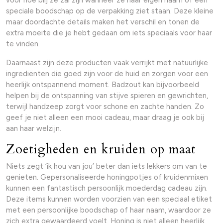
voor hoe blij ze zal zijn wanneer ze haar eigen naam of een
speciale boodschap op de verpakking ziet staan. Deze kleine
maar doordachte details maken het verschil en tonen de
extra moeite die je hebt gedaan om iets speciaals voor haar
te vinden.
Daarnaast zijn deze producten vaak verrijkt met natuurlijke
ingrediënten die goed zijn voor de huid en zorgen voor een
heerlijk ontspannend moment. Badzout kan bijvoorbeeld
helpen bij de ontspanning van stijve spieren en gewrichten,
terwijl handzeep zorgt voor schone en zachte handen. Zo
geef je niet alleen een mooi cadeau, maar draag je ook bij
aan haar welzijn.
Zoetigheden en kruiden op maat
Niets zegt ‘ik hou van jou’ beter dan iets lekkers om van te
genieten. Gepersonaliseerde honingpotjes of kruidenmixen
kunnen een fantastisch persoonlijk moederdag cadeau zijn.
Deze items kunnen worden voorzien van een speciaal etiket
met een persoonlijke boodschap of haar naam, waardoor ze
zich extra gewaardeerd voelt. Honing is niet alleen heerlijk,