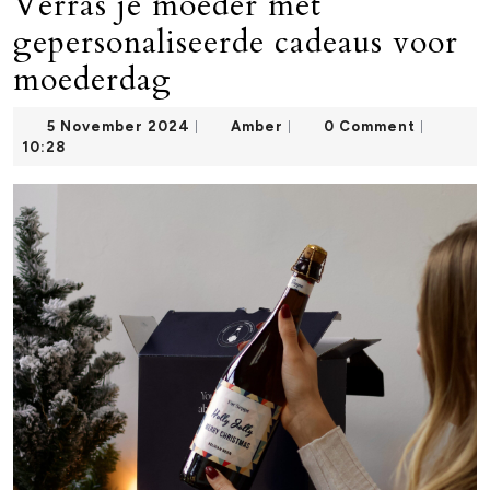
Verras je moeder met
gepersonaliseerde cadeaus voor
moederdag
5
Amber
5 November 2024
Amber
0 Comment
|
|
|
November
10:28
2024