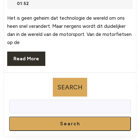
van
November
01:52
verandering:
2023
technologische
Het is geen geheim dat technologie de wereld om ons
heen snel verandert. Maar nergens wordt dit duidelijker
vooruitgang
dan in de wereld van de motorsport. Van de motorfietsen
in
op de
de
motorsport
Read
Read More
More
SEARCH
Search