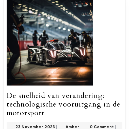
De snelheid van verandering:
technologische vooruitgang in de
De
motorsport
snelheid
23
Amber
23 November 2023
Amber
0 Comment
|
|
|