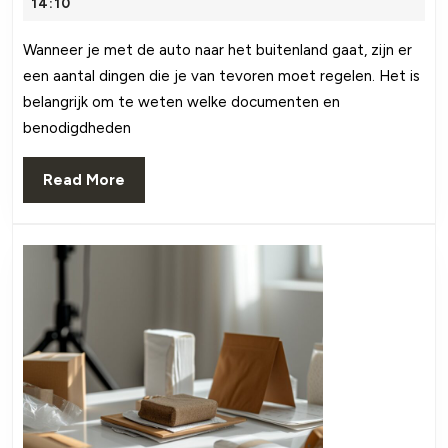
August
14:10
reis:
2024
alles
Wanneer je met de auto naar het buitenland gaat, zijn er
een aantal dingen die je van tevoren moet regelen. Het is
ove
belangrijk om te weten welke documenten en
vig
benodigdheden
en
mili
Read
Read More
More