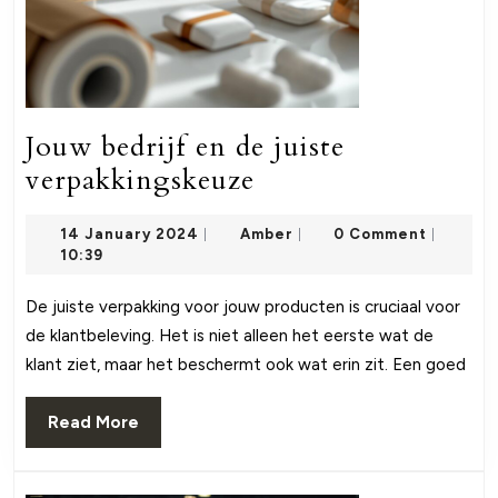
Jouw bedrijf en de juiste
Jouw
verpakkingskeuze
bedrijf
14
Amber
14 January 2024
Amber
0 Comment
|
en
|
|
January
10:39
de
2024
juiste
De juiste verpakking voor jouw producten is cruciaal voor
de klantbeleving. Het is niet alleen het eerste wat de
verpakkingskeuze
klant ziet, maar het beschermt ook wat erin zit. Een goed
Read
Read More
More