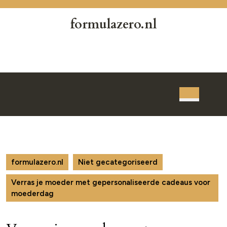
Skip
to
formulazero.nl
content
Skip
to
content
Open
Button
formulazero.nl
Niet gecategoriseerd
Verras je moeder met gepersonaliseerde cadeaus voor
moederdag