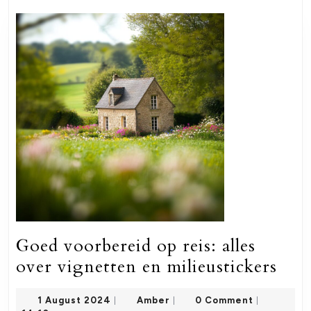
post:
post:
Goed voorbereid op reis: alles
Goe
over vignetten en milieustickers
voo
1
Amber
1 August 2024
Amber
0 Comment
|
|
|
op