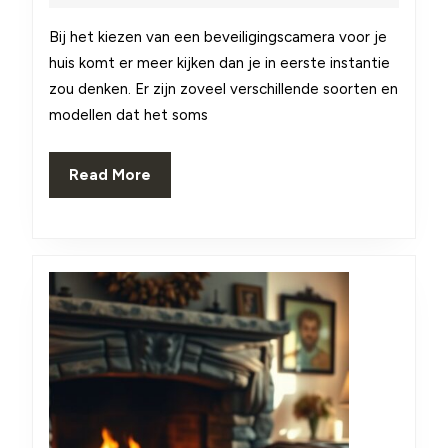
2026
om
Bij het kiezen van een beveiligingscamera voor je
je
huis komt er meer kijken dan je in eerste instantie
huis:
zou denken. Er zijn zoveel verschillende soorten en
modellen dat het soms
tips
en
Read
Read More
installatietrucs
More