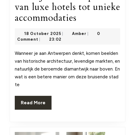
van luxe hotels tot unieke
Verblijf
accommodaties
in
18
Amber
18 October 2025
Amber
0
|
|
antwerpen:
October
Comment
23:02
|
2025
van
Wanneer je aan Antwerpen denkt, komen beelden
luxe
van historische architectuur, levendige markten, en
hotels
natuurlijk de beroemde diamantwijk naar boven. En
wat is een betere manier om deze bruisende stad
tot
te
unieke
accommodatie
Read
Read More
More