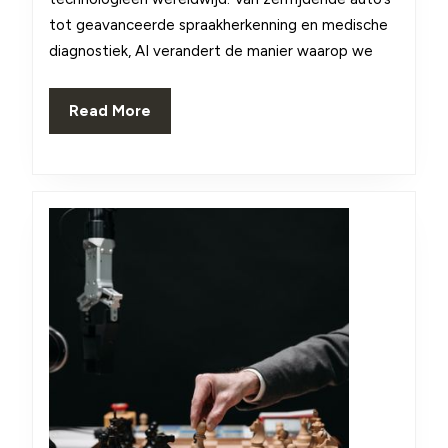
Onze
tot geavanceerde spraakherkenning en medische
Samenleving
diagnostiek, AI verandert de manier waarop we
Actueel
AI
Read
Read More
More
Nieuws
en
Ontwikkeli