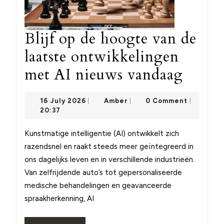
Blijf op de hoogte van de
laatste ontwikkelingen
Blijf
met AI nieuws vandaag
op
16
Amber
16 July 2026
Amber
0 Comment
|
|
|
de
July
20:37
2026
hoogt
Kunstmatige intelligentie (AI) ontwikkelt zich
van
razendsnel en raakt steeds meer geïntegreerd in
de
ons dagelijks leven en in verschillende industrieën.
Van zelfrijdende auto’s tot gepersonaliseerde
laatst
medische behandelingen en geavanceerde
ontwi
spraakherkenning, AI
met