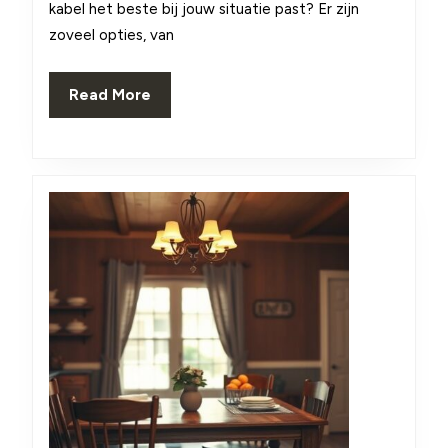
jouw
kabel het beste bij jouw situatie past? Er zijn
zoveel opties, van
behoe
en
Read
Read More
omge
More