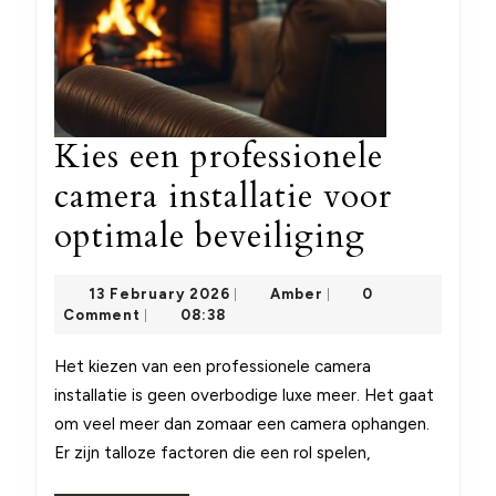
Kies een professionele
camera installatie voor
Kies
optimale beveiliging
een
13
Amber
13 February 2026
Amber
0
|
|
professi
February
Comment
08:38
|
2026
camera
Het kiezen van een professionele camera
installat
installatie is geen overbodige luxe meer. Het gaat
voor
om veel meer dan zomaar een camera ophangen.
Er zijn talloze factoren die een rol spelen,
optimale