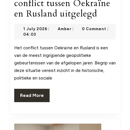
conflict tussen Oekraïne
De
en Rusland uitgelegd
complexi
1
Amber
1 July 2026
Amber
0 Comment
|
|
|
van
July
04:03
2026
het
Het conflict tussen Oekraïne en Rusland is een
conflict
van de meest ingrijpende geopolitieke
tussen
gebeurtenissen van de afgelopen jaren. Begrip van
deze situatie vereist inzicht in de historische,
Oekraïn
politieke en sociale
en
Rusland
Read
Read More
More
uitgeleg