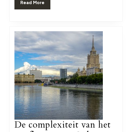
Read
Read More
AI
More
nieuw
vanda
De complexiteit van het