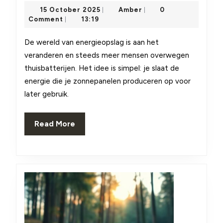
and-
15
Amber
15 October 2025
Amber
0
|
|
play
October
Comment
13:19
|
2025
thuisbatterijen:
De wereld van energieopslag is aan het
gemak,
veranderen en steeds meer mensen overwegen
besparing
thuisbatterijen. Het idee is simpel: je slaat de
energie die je zonnepanelen produceren op voor
en
later gebruik.
duurzaamheid
Read
Read More
More