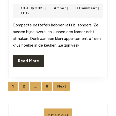
de
10
Amber
10 July 2025
Amber
0 Comment
|
|
|
perfecte
July
11:12
2025
eettafel:
Compacte eettafels hebben iets bijzonders. Ze
compact,
passen bijna overal en kunnen een kamer echt
uittrekbaar
afmaken. Denk aan een klein appartement of een
knus hoekje in de keuken. Ze zijn vaak
of
groot?
Read
Read More
More
Posts
1
2
…
8
Next
pagination