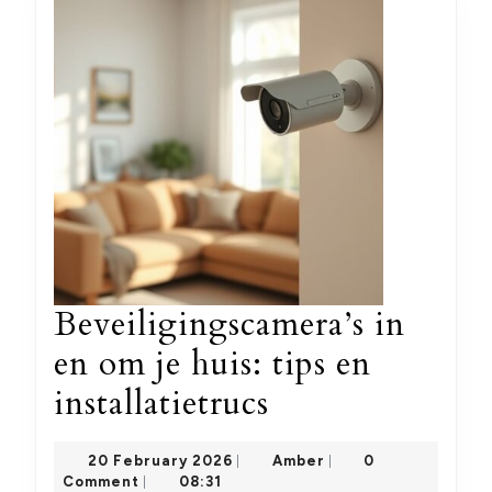
Beveiligingscamera’s in
en om je huis: tips en
Beveiligingsca
installatietrucs
in
20
Amber
20 February 2026
Amber
0
|
|
en
February
Comment
08:31
|