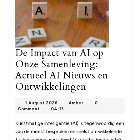
De Impact van AI op
Onze Samenleving:
Actueel AI Nieuws en
De
Ontwikkelingen
Impact
1
Amber
1 August 2026
Amber
0
|
|
van
August
Comment
04:13
|
2026
AI
Kunstmatige intelligentie (AI) is tegenwoordig een
op
van de meest besproken en snelst ontwikkelende
technologieën wereldwijd. Van zelfrijdende auto’s