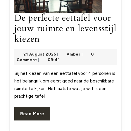
De perfecte eettafel voor
jouw ruimte en levensstijl
De
kiezen
perfecte
21
Amber
21 August 2025
Amber
0
|
|
eettafel
August
Comment
09:41
|
2025
voor
Bij het kiezen van een eettafel voor 4 personen is
jouw
het belangrijk om eerst goed naar de beschikbare
ruimte
ruimte te kijken. Het laatste wat je wilt is een
prachtige tafel
en
levensstijl
Read
Read More
kiezen
More