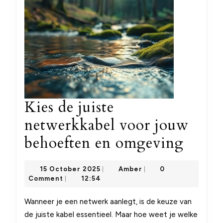
Kies de juiste
netwerkkabel voor jouw
Kies
behoeften en omgeving
de
15
Amber
15 October 2025
Amber
0
|
|
juiste
October
Comment
12:54
|
2025
netwe
Wanneer je een netwerk aanlegt, is de keuze van
voor
de juiste kabel essentieel. Maar hoe weet je welke