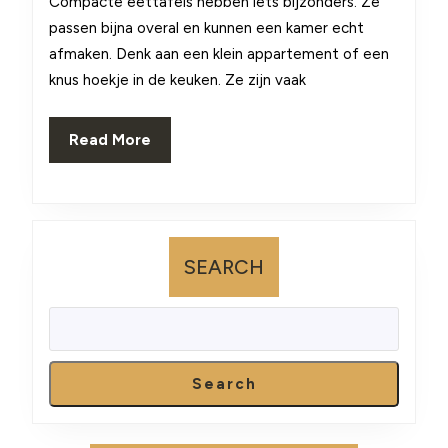
Compacte eettafels hebben iets bijzonders. Ze
compact,
passen bijna overal en kunnen een kamer echt
uittrekbaar
afmaken. Denk aan een klein appartement of een
knus hoekje in de keuken. Ze zijn vaak
of
groot?
Read
Read More
More
SEARCH
Search