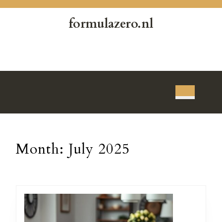
Skip
to
formulazero.nl
content
Skip
to
content
Open
Button
Month:
July 2025