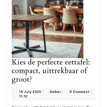
Kies de perfecte eettafel:
compact, uittrekbaar of
Kies
groot?
de
10
Amber
10 July 2025
Amber
0 Comment
|
|
|
perfecte
July
11:12
2025
eettafel: