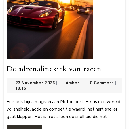
De
De adrenalinekick van racen
adrenali
23
Amber
23 November 2023
Amber
0 Comment
|
|
van
|
November
18:16
racen
2023
Er is iets bijna magisch aan Motorsport. Het is een wereld
vol snelheid, actie en competitie waarbij het hart sneller
gaat kloppen. Het is niet alleen de snelheid die het