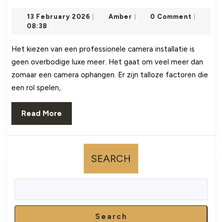
een
13
Amber
13 February 2026
Amber
0 Comment
professionele
|
|
|
February
08:38
camera
2026
installatie
Het kiezen van een professionele camera installatie is
geen overbodige luxe meer. Het gaat om veel meer dan
voor
zomaar een camera ophangen. Er zijn talloze factoren die
optimale
een rol spelen,
beveiliging
Read
Read More
More
SEARCH
Search