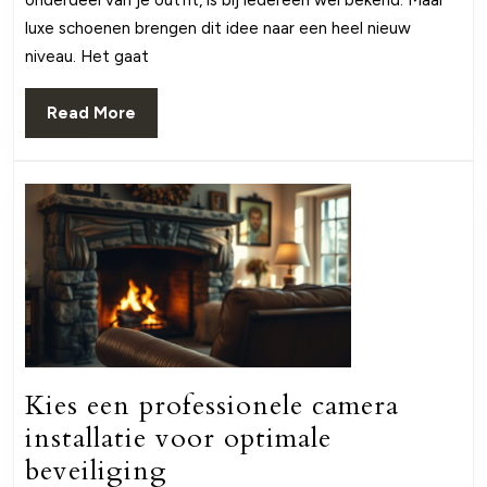
onderdeel van je outfit, is bij iedereen wel bekend. Maar
tijdloze
luxe schoenen brengen dit idee naar een heel nieuw
stijl
niveau. Het gaat
en
comfort
Read
Read More
More
Kies een professionele camera
installatie voor optimale
Kies
beveiliging