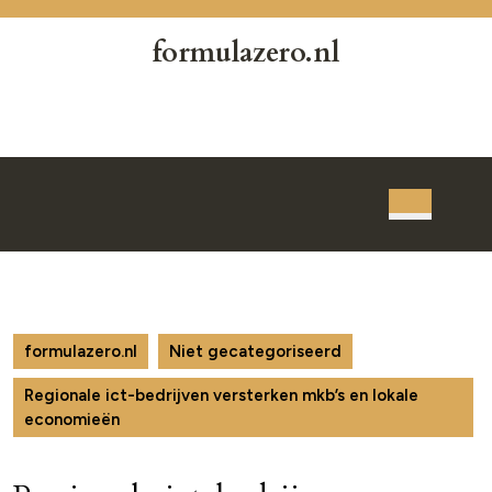
Skip
to
formulazero.nl
content
Skip
to
content
Open
Button
formulazero.nl
Niet gecategoriseerd
Regionale ict-bedrijven versterken mkb’s en lokale
economieën