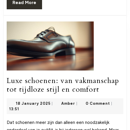
Read
Read More
More
Luxe schoenen: van vakmanschap
Luxe
tot tijdloze stijl en comfort
schoenen
18
Amber
18 January 2025
Amber
0 Comment
|
|
van
|
January
13:51
vakmans
2025
tot
Dat schoenen meer zijn dan alleen een noodzakelijk