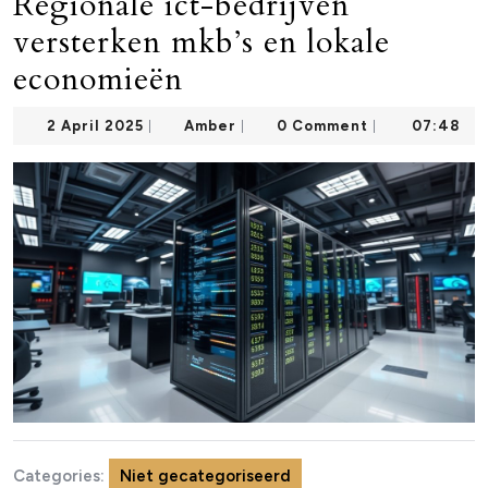
Regionale ict-bedrijven
versterken mkb’s en lokale
economieën
2
Amber
2 April 2025
Amber
0 Comment
07:48
|
|
|
April
2025
Categories:
Niet gecategoriseerd